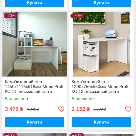
Купити
Купити
–20%
–20%
Комп'ютерний стіл
Комп'ютерний стіл
1450х1116х516мм MebelProff
1200х750х550мм MebelProff
КС-11, письмовий стіл з
КС-12, письмовий стіл з
полицями та висувним
полицями, стіл-стелаж
В наявності
В наявності
ящиком, стіл-стелаж
3 476
2 152
₴
₴
4 345 ₴
2 690 ₴
Купити
Купити
–20%
–20%