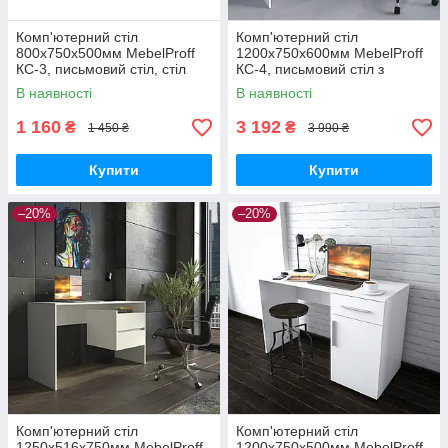
Комп'ютерний стіл
Комп'ютерний стіл
800х750х500мм MebelProff
1200х750х600мм MebelProff
КС-3, письмовий стіл, стіл
КС-4, письмовий стіл з
для ноутбука
тумбою праворуч на три
В наявності
В наявності
шухляди з фасадами без
ручок
1 160
3 192
₴
₴
1 450 ₴
3 990 ₴
Купити
Купити
–20%
–20%
Комп'ютерний стіл
Комп'ютерний стіл
1250х516х750мм MebelProff
1200х750х500мм MebelProff