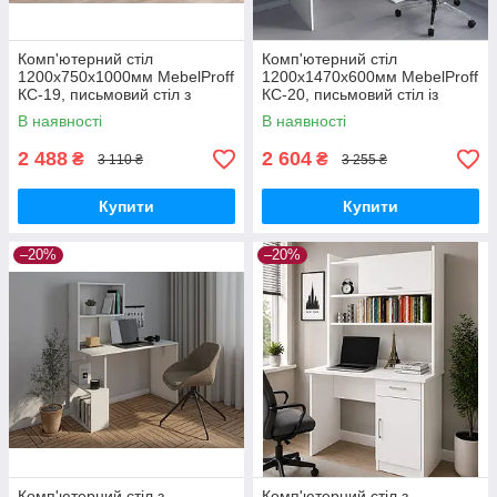
Комп'ютерний стіл
Комп'ютерний стіл
1200х750х1000мм MebelProff
1200х1470х600мм MebelProff
КС-19, письмовий стіл з
КС-20, письмовий стіл із
полицями кутовий, стіл-
полицями, стіл-стелаж
В наявності
В наявності
стиллаж
2 488
2 604
₴
₴
3 110 ₴
3 255 ₴
Купити
Купити
–20%
–20%
Комп'ютерний стіл з
Комп'ютерний стіл з