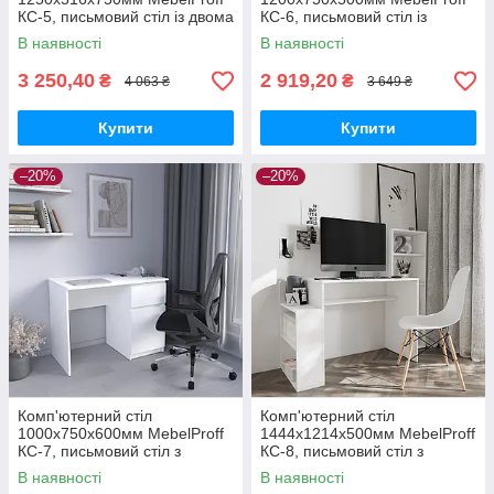
КС-5, письмовий стіл із двома
КС-6, письмовий стіл із
шухлядами
тумбою та висувним ящиком
В наявності
В наявності
3 250,40
2 919,20
₴
₴
4 063 ₴
3 649 ₴
Купити
Купити
–20%
–20%
Комп'ютерний стіл
Комп'ютерний стіл
1000х750х600мм MebelProff
1444х1214х500мм MebelProff
КС-7, письмовий стіл з
КС-8, письмовий стіл з
тумбою та висувним ящиком,
полицями, стіл-стелаж
В наявності
В наявності
фасади без ручок