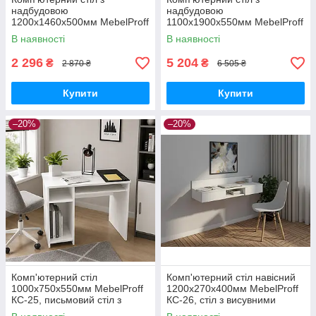
надбудовою
надбудовою
1200х1460х500мм MebelProff
1100х1900х550мм MebelProff
КС-22, письмовий стіл з
КС-24, письмовий стіл з
В наявності
В наявності
полицями, стіл-стелаж
полицями, стіл-стелаж
2 296
5 204
₴
₴
2 870 ₴
6 505 ₴
Купити
Купити
–20%
–20%
Комп'ютерний стіл
Комп'ютерний стіл навісний
1000х750х550мм MebelProff
1200х270х400мм MebelProff
КС-25, письмовий стіл з
КС-26, стіл з висувними
полицями, стіл з висувною
ящиками, навісний стіл,