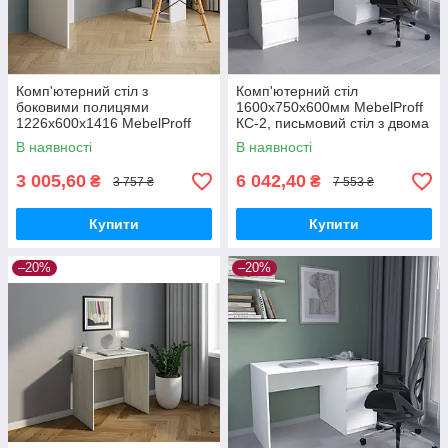
Комп'ютерний стіл з
Комп'ютерний стіл
боковими полицями
1600х750х600мм MebelProff
1226х600х1416 MebelProff
КС-2, письмовий стіл з двома
КС-1, письмовий стіл для
тумбами по три висувні
В наявності
В наявності
роботи або навчання
ящики , з фасадами без
ручок
3 005,60
6 042,40
₴
₴
3 757 ₴
7 553 ₴
Купити
Купити
–20%
–20%