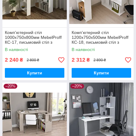
Комп'ютерний стіл
Комп'ютерний стіл
1000х750х800мм MebelProff
1200х750х500мм MebelProff
КС-17, письмовий стіл з
КС-18, письмовий стіл з
полками, стіл-стиллаж
полицями, стіл-стелаж
В наявності
В наявності
кутовий
кутовий
2 240
2 312
₴
₴
2 800 ₴
2 890 ₴
Купити
Купити
–20%
–20%