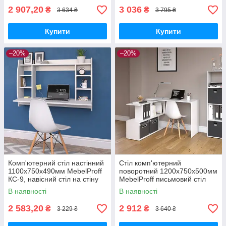
2 907,20
3 036
₴
₴
3 634 ₴
3 795 ₴
Купити
Купити
–20%
–20%
Комп'ютерний стіл настінний
Стіл комп'ютерний
1100х750х490мм MebelProff
поворотний 1200х750х500мм
КС-9, навісний стіл на стіну
MebelProff письмовий стіл
для ноутбука
трансформер кутовий
В наявності
В наявності
2 583,20
2 912
₴
₴
3 229 ₴
3 640 ₴