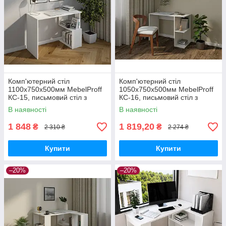
Комп'ютерний стіл
Комп'ютерний стіл
1100х750х500мм MebelProff
1050х750х500мм MebelProff
КС-15, письмовий стіл з
КС-16, письмовий стіл з
полками, стіл-стелаж
полицями, стіл-стелаж
В наявності
В наявності
1 848
1 819,20
₴
₴
2 310 ₴
2 274 ₴
Купити
Купити
–20%
–20%