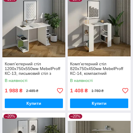
Комп'ютерний стіл
Комп'ютерний стіл
1200х750х550мм MebelProff
820х750х450мм MebelProff
КС-13, письмовий стіл з
КС-14, компактний
полицями, стіл-стелаж
письмовий стіл з полицями,
В наявності
В наявності
стіл-стелаж
1 988
1 408
₴
₴
2 485 ₴
1 760 ₴
Купити
Купити
–20%
–20%