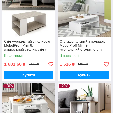
Стіл журнальний з полицею
Стіл журнальний з полицею
MebelProff Mini 8,
MebelProff Mini 9,
журнальний столик, стіл у
журнальний столик, стіл у
вітальню
вітальню
В наявності
В наявності
1 681,60
1 516
₴
₴
2 102 ₴
1 895 ₴
Купити
Купити
–20%
–20%