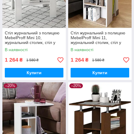
Стіл журнальний з полицею
Стіл журнальний з полицею
MebelProff Mini 10,
MebelProff Mini 11,
журнальний столик, стіл у
журнальний столик, стіл у
вітальню
вітальню
В наявності
В наявності
1 264
1 264
₴
₴
1 580 ₴
1 580 ₴
Купити
Купити
–20%
–20%