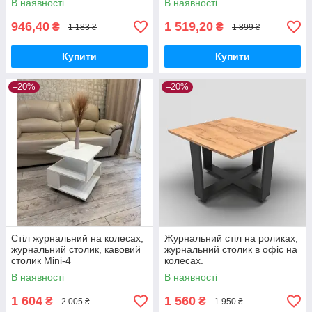
В наявності
В наявності
946,40
1 519,20
₴
₴
1 183 ₴
1 899 ₴
Купити
Купити
–20%
–20%
Стіл журнальний на колесах,
Журнальний стіл на роликах,
журнальний столик, кавовий
журнальний столик в офіс на
столик Mini-4
колесах.
В наявності
В наявності
1 604
1 560
₴
₴
2 005 ₴
1 950 ₴