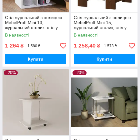
Стіл журнальний з полицею
Стіл журнальний з полицею
MebelProff Mini 13,
MebelProff Mini 15,
журнальний столик, стіл у
журнальний столик, стіл у
вітальню
вітальню
В наявності
В наявності
1 264
1 258,40
₴
₴
1 580 ₴
1 573 ₴
Купити
Купити
–20%
–20%