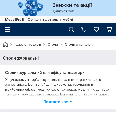
MebelProff - Сучасні та стильні меблі
Каталог товарів
Столи
Столи журнальні
Столи журнальні
Столик журнальний для офісу та квартири
У сучасному інтер'єрі журнальні столи не втратили свою
актуальність. Вони знайшли широке застосування в
прийомних офісів, модних салонах краси, медичних центрах
та інших громадських закладах. Всі журнальні столики мають
гарний дизайн. В асортименті прямокутні, овальні і круглі
Показати все
вироби.
Для домашнього використання відмінно підходять моделі на