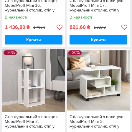
Стіл журнальний з полицею
Стіл журнальний з полицею
MebelProff Mini 16,
MebelProff Mini 17,
журнальний столик, стіл у
журнальний столик, стіл у
вітальню, столик на колесах
вітальню, столик на колесах
В наявності
В наявності
1 436,80
821,60
₴
₴
1 796 ₴
1 027 ₴
Купити
Купити
–20%
–20%
Стіл журнальний з полицею
Стіл журнальний з полицею
MebelProff Mini-2,
MebelProff Mini-3,
журнальний столик, стіл у
журнальний столик, стіл у
вітальню
вітальню