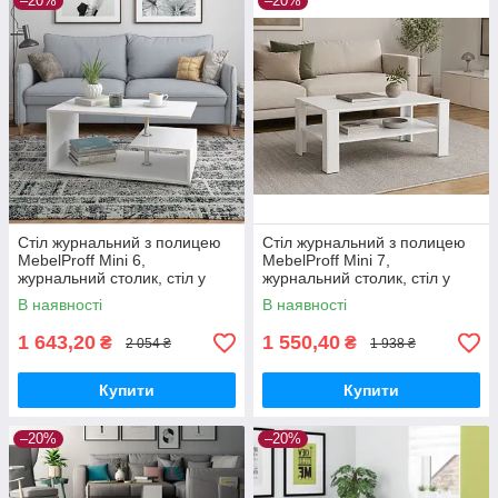
–20%
–20%
Стіл журнальний з полицею
Стіл журнальний з полицею
MebelProff Mini 6,
MebelProff Mini 7,
журнальний столик, стіл у
журнальний столик, стіл у
вітальню
вітальню
В наявності
В наявності
1 643,20
1 550,40
₴
₴
2 054 ₴
1 938 ₴
Купити
Купити
–20%
–20%