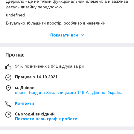
Дзеркало - це не тільки функціональний елемент, а й важлива
деталь дизайну передпокою
undefined
Візуально збільшити простір, особливо в невеликій
передпокої
Показати все
Додати світла, відображаючи природне та штучне освітлення
Зробити інтер'єр завершеним та стильним
Підвищити комфорт у повсякденному використанні
Про нас
Перевірити зовнішній вигляд перед виходом із дому
94% позитивних з 841 відгука за рік
Візуально збільшити простір, особливо в невеликій
передпокої
Працює з 14.10.2021
Додати світла, відображаючи природне та штучне освітлення
м. Дніпро
Зробити інтер'єр завершеним та стильним
просп. Богдана Хмельницького 148-А , Дніпро, Україна
Підвищити комфорт у повсякденному використанні
Контакти
Сьогодні вихідний
Показати весь графік роботи