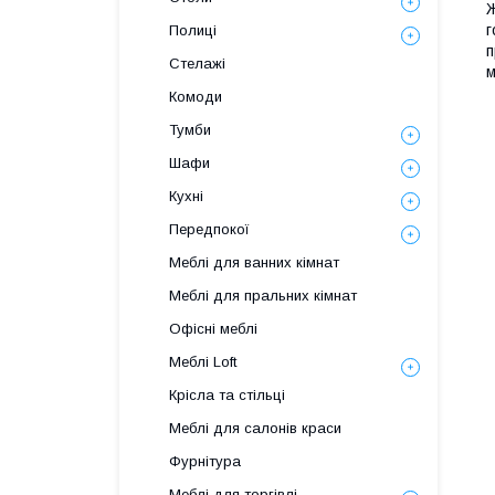
Ж
г
Полиці
п
Стелажі
м
Комоди
Тумби
Шафи
Кухні
Передпокої
Меблі для ванних кімнат
Меблі для пральних кімнат
Офісні меблі
Меблі Loft
Крісла та стільці
Меблі для салонів краси
Фурнітура
Меблі для торгівлі