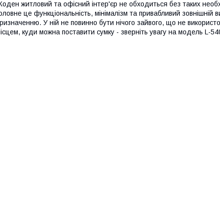
оден житловий та офісний інтер'єр не обходиться без таких необх
оловне це функціональність, мінімалізм та привабливий зовнішній в
ризначенню. У ній не повинно бути нічого зайвого, що не використ
ісцем, куди можна поставити сумку - зверніть увагу на модель L-540