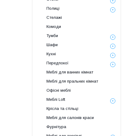
Полиці
Стелажі
Комоди
Тумби
Шафи
Кухні
Передпокої
Меблі для ванних кімнат
Меблі для пральних кімнат
Офісні меблі
Меблі Loft
Крісла та стільці
Меблі для салонів краси
Фурнітура
Меблі для торгівлі