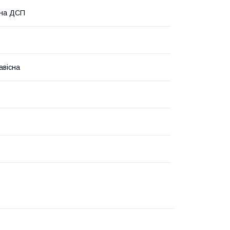
ана ДСП
авісна