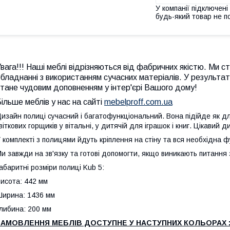
У компанії підключені
будь-який товар не п
вага!!! Наші меблі відрізняються від фабричних якістю. Ми 
бладнанні з використанням сучасних матеріалів. У результа
тане чудовим доповненням у інтер'єрі Вашого дому!
ільше меблів у нас на сайті
mebelproff.com.ua
изайн полиці сучасний і багатофункціональний. Вона підійде як дл
віткових горщиків у вітальні, у дитячій для іграшок і книг. Цікавий
 комплекті з полицями йдуть кріплення на стіну та вся необхідна ф
и завжди на зв'язку та готові допомогти, якщо виникають питання 
абаритні розміри полиці Kub 5:
исота: 442 мм
ирина: 1436 мм
либина: 200 мм
ЗАМОВЛЕННЯ МЕБЛІВ ДОСТУПНЕ У НАСТУПНИХ КОЛЬОРАХ 