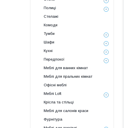
Полиці
Стелажі
Комоди
Тумби
Шафи
Кухні
Передпокої
Меблі для ванних кімнат
Меблі для пральних кімнат
Офісні меблі
Меблі Loft
Крісла та стільці
Меблі для салонів краси
Фурнітура
Меблі для торгівлі