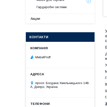
Гардеробні системи
Акции
У
о
КОНТАКТИ
с
Б
Д
MebelProff
к
У
М
Г
просп. Богдана Хмельницького 148-
В
А, Дніпро, Україна
Ш
Г