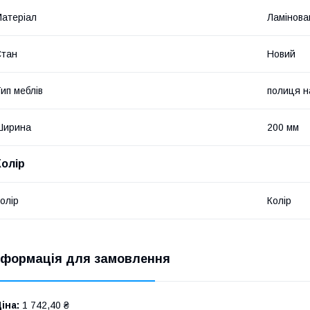
атеріал
Ламінов
Стан
Новий
ип меблів
полиця н
Ширина
200 мм
Колір
олір
Колір
нформація для замовлення
іна:
1 742,40 ₴