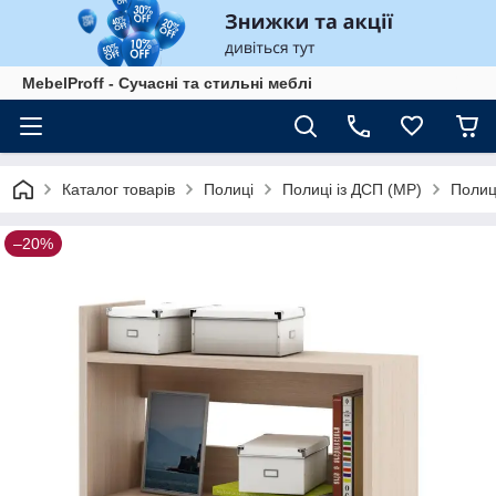
MebelProff - Сучасні та стильні меблі
Каталог товарів
Полиці
Полиці із ДСП (МР)
Полиця
–20%