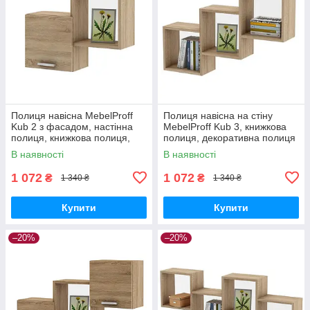
Полиця навісна MebelProff
Полиця навісна на стіну
Kub 2 з фасадом, настінна
MebelProff Kub 3, книжкова
полиця, книжкова полиця,
полиця, декоративна полиця
декоративна полиця в
в кімнату, будинок.
В наявності
В наявності
кімнату, будинок.
1 072
1 072
₴
₴
1 340 ₴
1 340 ₴
Купити
Купити
–20%
–20%