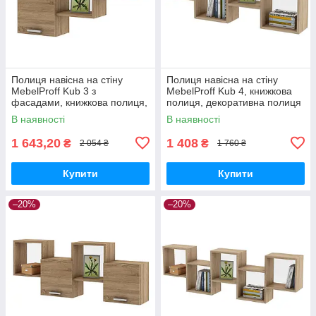
Полиця навісна на стіну
Полиця навісна на стіну
MebelProff Kub 3 з
MebelProff Kub 4, книжкова
фасадами, книжкова полиця,
полиця, декоративна полиця
декоративна полиця в
в кімнату, будинок.
В наявності
В наявності
кімнату, будинок.
1 643,20
1 408
₴
₴
2 054 ₴
1 760 ₴
Купити
Купити
–20%
–20%