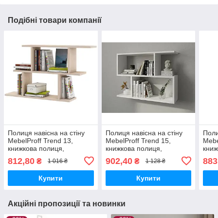
Подібні товари компанії
Полиця навісна на стіну
Полиця навісна на стіну
Поли
MebelProff Trend 13,
MebelProff Trend 15,
Mebe
книжкова полиця,
книжкова полиця,
книж
декоративна полиця в
декоративна полиця в
деко
812,80
902,40
883
₴
₴
1 016 ₴
1 128 ₴
кімнату, будинок.
кімнату, будинок.
кімн
Купити
Купити
Акційні пропозиції та новинки