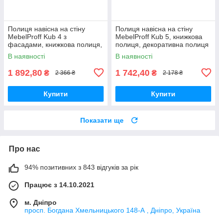
Полиця навісна на стіну
Полиця навісна на стіну
MebelProff Kub 4 з
MebelProff Kub 5, книжкова
фасадами, книжкова полиця,
полиця, декоративна полиця
декоративна полиця в
в кімнату, будинок.
В наявності
В наявності
кімнату, будинок.
1 892,80
1 742,40
₴
₴
2 366 ₴
2 178 ₴
Купити
Купити
Показати ще
Про нас
94% позитивних з 843 відгуків за рік
Працює з 14.10.2021
м. Дніпро
просп. Богдана Хмельницького 148-А , Дніпро, Україна