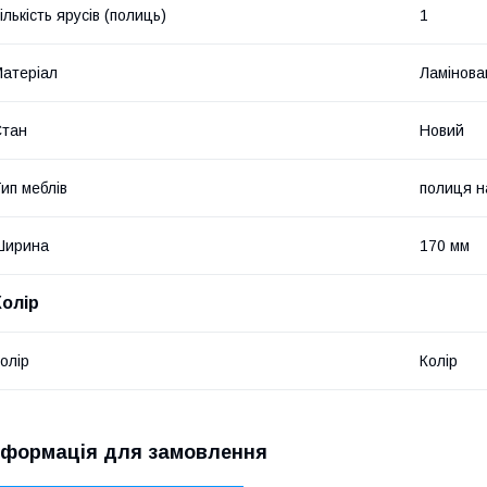
ількість ярусів (полиць)
1
атеріал
Ламінов
Стан
Новий
ип меблів
полиця н
Ширина
170 мм
Колір
олір
Колір
нформація для замовлення