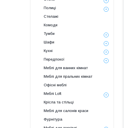
Полиці
Стелажі
Комоди
Тумби
Шафи
Кухні
Передпокої
Меблі для ванних кімнат
Меблі для пральних кімнат
Офісні меблі
Меблі Loft
Крісла та стільці
Меблі для салонів краси
Фурнітура
Меблі для торгівлі