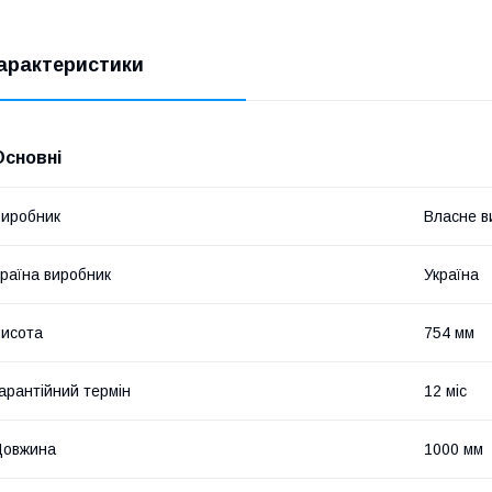
арактеристики
Основні
иробник
Власне в
раїна виробник
Україна
исота
754 мм
арантійний термін
12 міс
Довжина
1000 мм