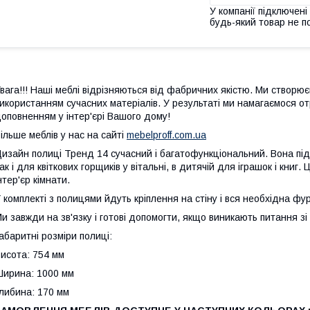
У компанії підключені
будь-який товар не п
вага!!! Наші меблі відрізняються від фабричних якістю. Ми створю
икористанням сучасних матеріалів. У результаті ми намагаємося о
оповненням у інтер'єрі Вашого дому!
ільше меблів у нас на сайті
mebelproff.com.ua
изайн полиці Тренд 14 сучасний і багатофункціональний. Вона під
ак і для квіткових горщиків у вітальні, в дитячій для іграшок і книг
нтер'єр кімнати.
 комплекті з полицями йдуть кріплення на стіну і вся необхідна фур
и завжди на зв'язку і готові допомогти, якщо виникають питання з
абаритні розміри полиці:
исота: 754 мм
ирина: 1000 мм
либина: 170 мм