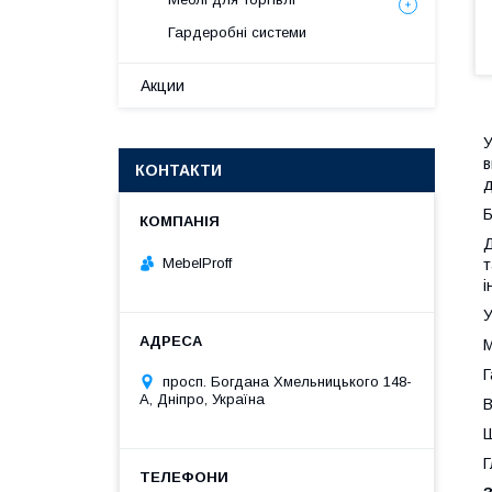
Гардеробні системи
Акции
У
в
КОНТАКТИ
д
Б
Д
MebelProff
т
і
У
М
Г
просп. Богдана Хмельницького 148-
А, Дніпро, Україна
В
Ш
Г