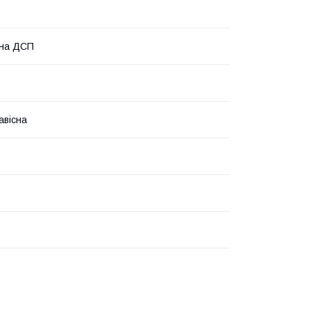
ана ДСП
авісна