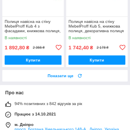
Полиця навісна на стіну
Полиця навісна на стіну
MebelProff Kub 4 з
MebelProff Kub 5, книжкова
фасадами, книжкова полиця,
полиця, декоративна полиця
декоративна полиця в
в кімнату, будинок.
В наявності
В наявності
кімнату, будинок.
1 892,80
1 742,40
₴
₴
2 366 ₴
2 178 ₴
Купити
Купити
Показати ще
Про нас
94% позитивних з 842 відгуків за рік
Працює з 14.10.2021
м. Дніпро
просп. Богдана Хмельницького 148-А , Дніпро, Україна