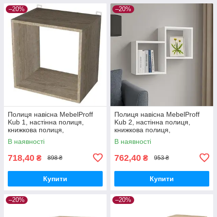
–20%
–20%
Полиця навісна MebelProff
Полиця навісна MebelProff
Kub 1, настінна полиця,
Kub 2, настінна полиця,
книжкова полиця,
книжкова полиця,
декоративна полиця в
декоративна полиця в
В наявності
В наявності
кімнату, будинок.
кімнату, будинок.
718,40
762,40
₴
₴
898 ₴
953 ₴
Купити
Купити
–20%
–20%