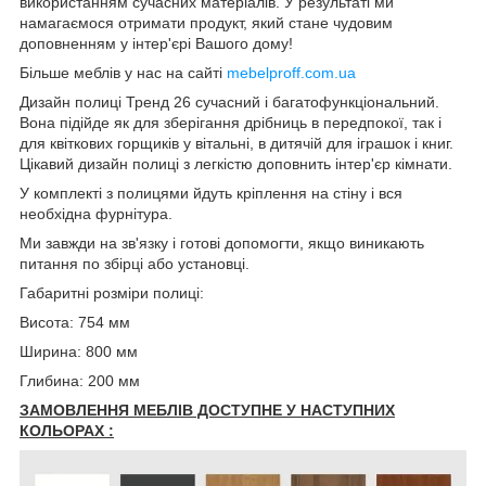
використанням сучасних матеріалів. У результаті ми
намагаємося отримати продукт, який стане чудовим
доповненням у інтер'єрі Вашого дому!
Більше меблів у нас на сайті
mebelproff.com.ua
Дизайн полиці Тренд 26 сучасний і багатофункціональний.
Вона підійде як для зберігання дрібниць в передпокої, так і
для квіткових горщиків у вітальні, в дитячій для іграшок і книг.
Цікавий дизайн полиці з легкістю доповнить інтер'єр кімнати.
У комплекті з полицями йдуть кріплення на стіну і вся
необхідна фурнітура.
Ми завжди на зв'язку і готові допомогти, якщо виникають
питання по збірці або установці.
Габаритні розміри полиці:
Висота: 754 мм
Ширина: 800 мм
Глибина: 200 мм
ЗАМОВЛЕННЯ МЕБЛІВ ДОСТУПНЕ У НАСТУПНИХ
КОЛЬОРАХ :