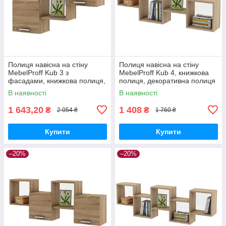
Полиця навісна на стіну
Полиця навісна на стіну
MebelProff Kub 3 з
MebelProff Kub 4, книжкова
фасадами, книжкова полиця,
полиця, декоративна полиця
декоративна полиця в
в кімнату, будинок.
В наявності
В наявності
кімнату, будинок.
1 643,20
1 408
₴
₴
2 054 ₴
1 760 ₴
Купити
Купити
–20%
–20%