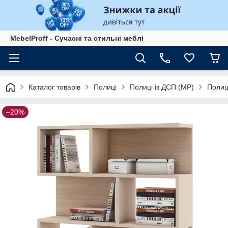
MebelProff - Сучасні та стильні меблі
Каталог товарів
Полиці
Полиці із ДСП (МР)
Полиця
–20%