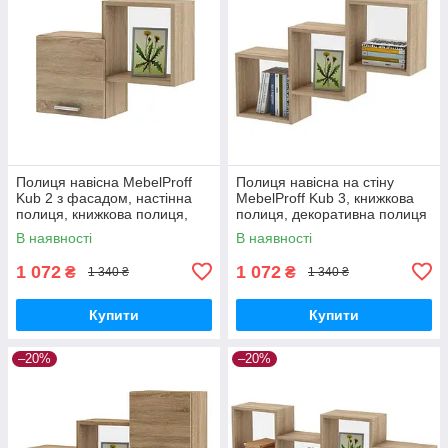
Полиця навісна MebelProff
Полиця навісна на стіну
Kub 2 з фасадом, настінна
MebelProff Kub 3, книжкова
полиця, книжкова полиця,
полиця, декоративна полиця
декоративна полиця в
в кімнату, будинок.
В наявності
В наявності
кімнату, будинок.
1 072
1 072
₴
₴
1 340 ₴
1 340 ₴
Купити
Купити
–20%
–20%