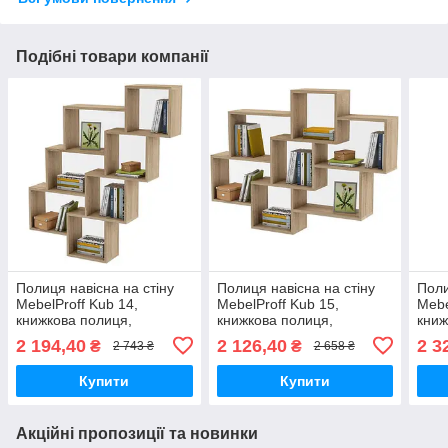
Подібні товари компанії
Полиця навісна на стіну
Полиця навісна на стіну
Поли
MebelProff Kub 14,
MebelProff Kub 15,
Mebe
книжкова полиця,
книжкова полиця,
книж
декоративна полиця в
декоративна полиця в
деко
2 194,40
2 126,40
2 3
₴
₴
2 743 ₴
2 658 ₴
кімнату, будинок.
кімнату, будинок.
кімн
Купити
Купити
Акційні пропозиції та новинки