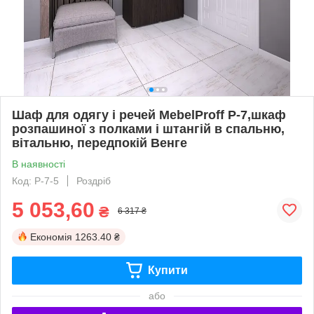
Шаф для одягу і речей MebelProff P-7,шкаф
розпашиної з полками і штангій в спальню,
вітальню, передпокій Венге
В наявності
Код: Р-7-5
Роздріб
5 053,60
₴
6 317 ₴
Економія
1263.40 ₴
Купити
або