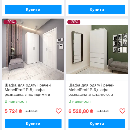
Купити
Купити
–20%
–20%
Шафа для одягу і речей
Шафа для одягу і речей
MebelProff P-5,шафа
MebelProff P-6,шафа
розпашна з полицями в
розпашна зі штангою, з
спальню, вітальню,
висувними ящиками в
В наявності
В наявності
передпокій
спальню, передпокій
5 724
6 528,80
₴
₴
7 155 ₴
8 161 ₴
Купити
Купити