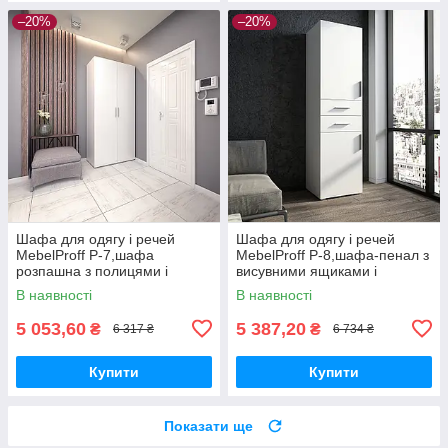
–20%
–20%
Шафа для одягу і речей
Шафа для одягу і речей
MebelProff P-7,шафа
MebelProff P-8,шафа-пенал з
розпашна з полицями і
висувними ящиками і
штангою в спальню,
полицями в спальню,
В наявності
В наявності
вітальню, передпокій
вітальню, передпокій
5 053,60
5 387,20
₴
₴
6 317 ₴
6 734 ₴
Купити
Купити
Показати ще