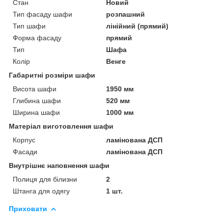
Стан
Новий
Тип фасаду шафи
розпашний
Тип шафи
лінійний (прямий)
Форма фасаду
прямий
Тип
Шафа
Колір
Венге
Габаритні розміри шафи
Висота шафи
1950 мм
Глибина шафи
520 мм
Ширина шафи
1000 мм
Матеріал виготовлення шафи
Корпус
ламінована ДСП
Фасади
ламінована ДСП
Внутрішнє наповнення шафи
Полиця для білизни
2
Штанга для одягу
1 шт.
Приховати