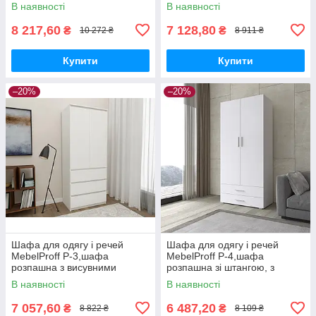
ящиками в спальню,
висувними ящиками в
В наявності
В наявності
вітальню, передпокій
спальню, передпокій
8 217,60
7 128,80
₴
₴
10 272 ₴
8 911 ₴
Купити
Купити
–20%
–20%
Шафа для одягу і речей
Шафа для одягу і речей
MebelProff P-3,шафа
MebelProff P-4,шафа
розпашна з висувними
розпашна зі штангою, з
ящиками в спальню,
висувними ящиками в
В наявності
В наявності
вітальню, передпокій
спальню, передпокій
7 057,60
6 487,20
₴
₴
8 822 ₴
8 109 ₴