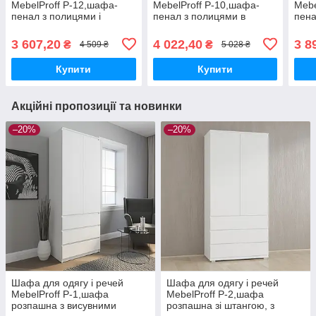
MebelProff P-12,шафа-
MebelProff P-10,шафа-
Mebe
пенал з полицями і
пенал з полицями в
пена
штангою в спальню,
спальню, вітальню,
спал
вітальню, передпокій
передпокій
пере
3 607,20
4 022,40
3 8
₴
₴
4 509 ₴
5 028 ₴
Купити
Купити
Акційні пропозиції та новинки
–20%
–20%
Шафа для одягу і речей
Шафа для одягу і речей
MebelProff P-1,шафа
MebelProff P-2,шафа
розпашна з висувними
розпашна зі штангою, з