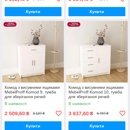
Купити
Купити
–20%
–20%
Комод з висувними ящиками
Комод з висувними ящиками
MebelProff Komоd 9, тумба
MebelProff Komod 10, тумба
для зберігання речей
для зберігання речей
В наявності
В наявності
2 509,60
3 837,60
₴
₴
3 137 ₴
4 797 ₴
Купити
Купити