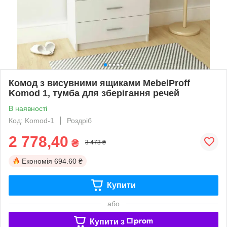
Комод з висувними ящиками MebelProff
Komod 1, тумба для зберігання речей
В наявності
Код: Komod-1
Роздріб
2 778,40
₴
3 473 ₴
Економія
694.60 ₴
Купити
або
Купити з