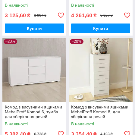
В наявності
В наявності
3 125,60
4 261,60
₴
₴
3 907 ₴
5 327 ₴
Купити
Купити
–20%
–20%
Комод з висувними ящиками
Комод з висувними ящиками
MebelProff Komоd 6, тумба
MebelProff Komоd 8, для
для зберігання речей
зберігання речей
В наявності
В наявності
5 382,40
3 354,40
₴
₴
6 728 ₴
4 193 ₴