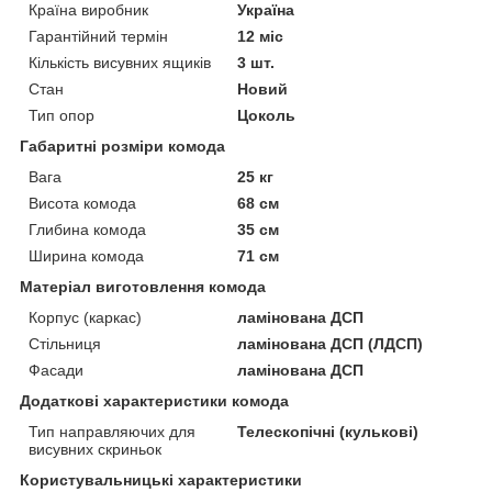
Країна виробник
Україна
Гарантійний термін
12 міс
Кількість висувних ящиків
3 шт.
Стан
Новий
Тип опор
Цоколь
Габаритні розміри комода
Вага
25 кг
Висота комода
68 см
Глибина комода
35 см
Ширина комода
71 см
Матеріал виготовлення комода
Корпус (каркас)
ламінована ДСП
Стільниця
ламінована ДСП (ЛДСП)
Фасади
ламінована ДСП
Додаткові характеристики комода
Тип направляючих для
Телескопічні (кулькові)
висувних скриньок
Користувальницькі характеристики