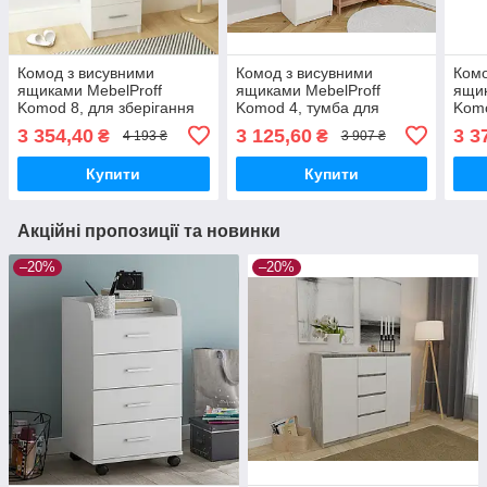
Комод з висувними
Комод з висувними
Комо
ящиками MebelProff
ящиками MebelProff
ящик
Komоd 8, для зберігання
Komod 4, тумба для
Komо
речей
зберігання речей
збер
3 354,40
3 125,60
3 3
₴
₴
4 193 ₴
3 907 ₴
Купити
Купити
Акційні пропозиції та новинки
–20%
–20%