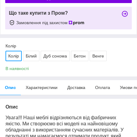
Що таке купити з Пром?
Замовлення під захистом
Колір
Колір
Білий
Дуб сонома
Бетон
Венге
В наявності
Опис
Характеристики
Доставка
Оплата
Умови п
Опис
Увага!!! Наші меблі відрізняються від фабричних
якістю. Ми створюємо всі моделі на найновішому
обладнанні з використанням сучасних матеріалів. У
результаті ми намагаємося отримати продукт, який