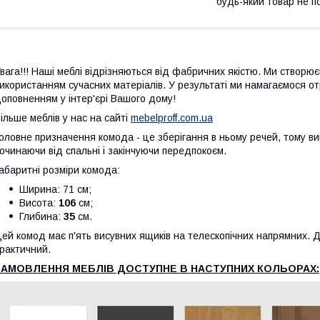
будь-який товар не п
вага!!! Наші меблі відрізняються від фабричних якістю. Ми створю
икористанням сучасних матеріалів. У результаті ми намагаємося о
оповненням у інтер'єрі Вашого дому!
ільше меблів у нас на сайті
mebelproff.com.ua
оловне призначення комода - це зберігання в ньому речей, тому вик
очинаючи від спальні і закінчуючи передпокоєм.
абаритні розміри комода:
Ширина: 71
см;
Висота:
106
см;
Глибина:
35
см.
ей комод має п'ять висувних ящиків на телескопічних напрямних. Ду
рактичний.
ЗАМОВЛЕННЯ МЕБЛІВ ДОСТУПНЕ В НАСТУПНИХ КОЛЬОРАХ: