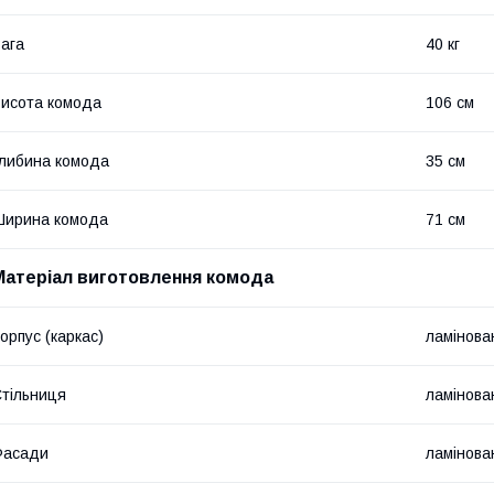
ага
40 кг
исота комода
106 см
либина комода
35 см
Ширина комода
71 см
Матеріал виготовлення комода
орпус (каркас)
ламінов
тільниця
ламінов
Фасади
ламінов