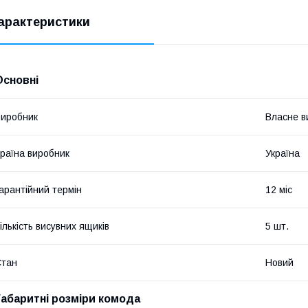
арактеристики
Основні
иробник
Власне в
раїна виробник
Україна
арантійний термін
12 міс
ількість висувних ящиків
5 шт.
Стан
Новий
Габаритні розміри комода