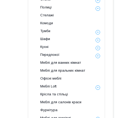
Полиці
Стелажі
Комоди
Тумби
Шафи
Кухні
Передпокої
Меблі для ванних кімнат
Меблі для пральних кімнат
Офісні меблі
Меблі Loft
Крісла та стільці
Меблі для салонів краси
Фурнітура
Меблі для торгівлі