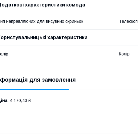
Додаткові характеристики комода
ип направляючих для висувних скриньок
Телескопі
Користувальницькі характеристики
олір
Колір
нформація для замовлення
іна:
4 170,40 ₴