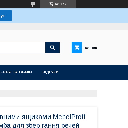
Кошик
Кошик
ЕННЯ ТА ОБМІН
ВІДГУКИ
увними ящиками MebelProff
мба для зберігання речей