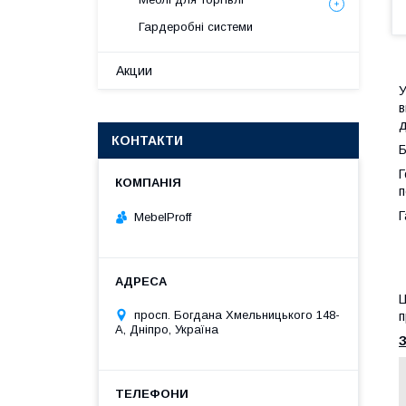
Гардеробні системи
Акции
У
в
д
КОНТАКТИ
Б
Г
п
Г
MebelProff
Ц
просп. Богдана Хмельницького 148-
п
А, Дніпро, Україна