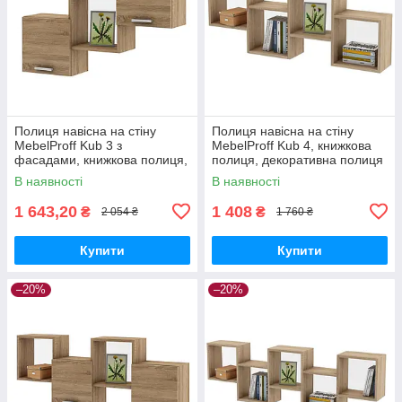
Полиця навісна на стіну
Полиця навісна на стіну
MebelProff Kub 3 з
MebelProff Kub 4, книжкова
фасадами, книжкова полиця,
полиця, декоративна полиця
декоративна полиця в
в кімнату, будинок.
В наявності
В наявності
кімнату, будинок.
1 643,20
1 408
₴
₴
2 054 ₴
1 760 ₴
Купити
Купити
–20%
–20%