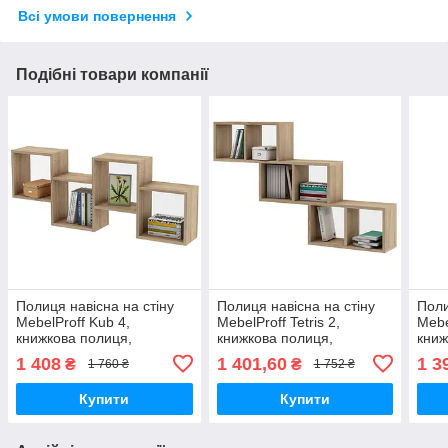
Всі умови повернення
Подібні товари компанії
Полиця навісна на стіну
Полиця навісна на стіну
Поли
MebelProff Kub 4,
MebelProff Tetris 2,
Mebe
книжкова полиця,
книжкова полиця,
книж
декоративна полиця в
декоративна полиця в
деко
1 408
1 401,60
1 3
₴
₴
1 760 ₴
1 752 ₴
кімнату, будинок.
кімнату, будинок.
кімн
Купити
Купити