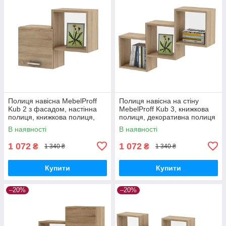
Полиця навісна MebelProff
Полиця навісна на стіну
Kub 2 з фасадом, настінна
MebelProff Kub 3, книжкова
полиця, книжкова полиця,
полиця, декоративна полиця
декоративна полиця в
в кімнату, будинок.
В наявності
В наявності
кімнату, будинок.
1 072
1 072
₴
₴
1 340 ₴
1 340 ₴
Купити
Купити
–20%
–20%