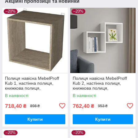
Акційні пропозиції та новинки
–20%
–20%
Полиця навісна MebelProff
Полиця навісна MebelProff
Kub 1, настінна полиця,
Kub 2, настінна полиця,
книжкова полиця,
книжкова полиця,
декоративна полиця в
декоративна полиця в
В наявності
В наявності
кімнату, будинок.
кімнату, будинок.
718,40
762,40
₴
₴
898 ₴
953 ₴
Купити
Купити
–20%
–20%