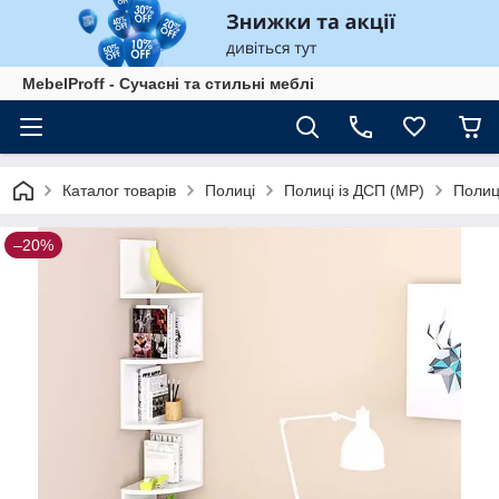
MebelProff - Сучасні та стильні меблі
Каталог товарів
Полиці
Полиці із ДСП (МР)
Полиця
–20%