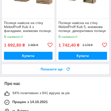
Полиця навісна на стіну
Полиця навісна на стіну
MebelProff Kub 4 з
MebelProff Kub 5, книжкова
фасадами, книжкова полиця,
полиця, декоративна полиця
декоративна полиця в
в кімнату, будинок.
В наявності
В наявності
кімнату, будинок.
1 892,80
1 742,40
₴
₴
2 366 ₴
2 178 ₴
Купити
Купити
Показати ще
Про нас
94% позитивних з 841 відгука за рік
Працює з 14.10.2021
м. Дніпро