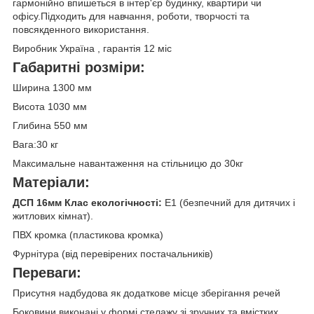
гармонійно впишеться в інтер'єр будинку, квартири чи
офісу.Підходить для навчання, роботи, творчості та
повсякденного використання.
Виробник Україна , гарантія 12 міс
Габаритні розміри:
Ширина 1300 мм
Висота 1030 мм
Глибина 550 мм
Вага:30 кг
Максимальне навантаження на стільницю до 30кг
Матеріали:
ДСП 16мм Клас екологічності:
E1 (безпечний для дитячих і
житлових кімнат).
ПВХ кромка (пластикова кромка)
Фурнітура (від перевірених постачальників)
Переваги:
Присутня надбудова як додаткове місце зберігання речей
Боковини виконані у формі стелажу зі зручних та вмістких