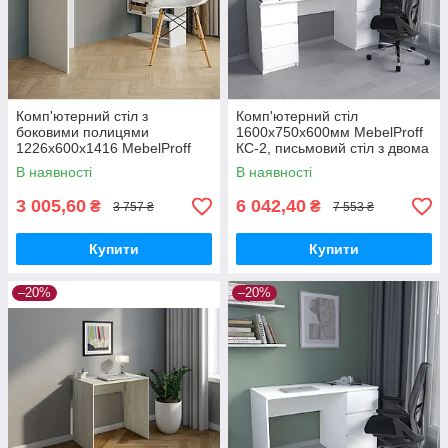
Комп'ютерний стіл з
Комп'ютерний стіл
боковими полицями
1600х750х600мм MebelProff
1226х600х1416 MebelProff
КС-2, письмовий стіл з двома
КС-1, письмовий стіл для
тумбами по три висувні
В наявності
В наявності
роботи або навчання
ящики , з фасадами без
ручок
3 005,60
6 042,40
₴
₴
3 757 ₴
7 553 ₴
Купити
Купити
–20%
–20%