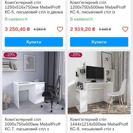
Комп'ютерний стіл
Комп'ютерний стіл
1250х516х750мм MebelProff
1200х750х500мм MebelProff
КС-5, письмовий стіл із двома
КС-6, письмовий стіл із
шухлядами
тумбою та висувним ящиком
В наявності
В наявності
3 250,40
2 919,20
₴
₴
4 063 ₴
3 649 ₴
Купити
Купити
–20%
–20%
Комп'ютерний стіл
Комп'ютерний стіл
1000х750х600мм MebelProff
1444х1214х500мм MebelProff
КС-7, письмовий стіл з
КС-8, письмовий стіл з