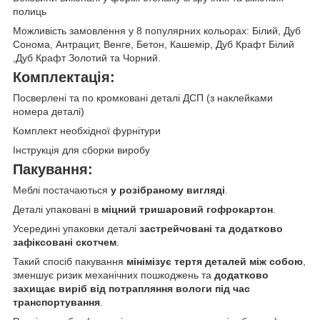
полиць
Можливість замовлення у 8 популярних кольорах: Білий, Дуб
Сонома, Антрацит, Венге, Бетон, Кашемір, Дуб Крафт Білий
,Дуб Крафт Золотий та Чорний.
Комплектація:
Посверлені та по кромковані деталі ДСП (з наклейками
номера деталі)
Комплект необхідної фурнітури
Інструкція для сборки виробу
Пакування:
Меблі постачаються
у розібраному вигляді
.
Деталі упаковані в
міцний тришаровий гофрокартон
.
Усередині упаковки деталі
застрейчовані та додатково
зафіксовані скотчем
.
Такий спосіб пакування
мінімізує тертя деталей між собою
,
зменшує ризик механічних пошкоджень та
додатково
захищає виріб від потрапляння вологи під час
транспортування
.