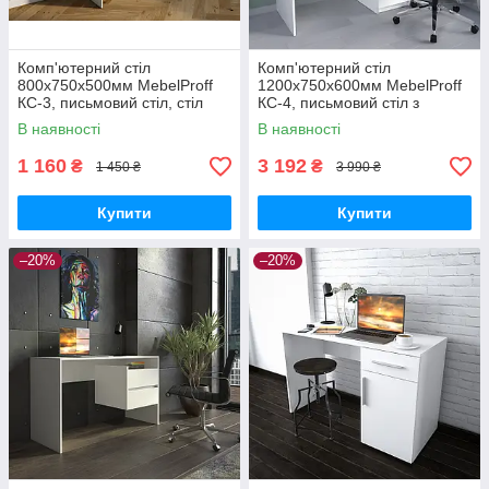
Комп'ютерний стіл
Комп'ютерний стіл
800х750х500мм MebelProff
1200х750х600мм MebelProff
КС-3, письмовий стіл, стіл
КС-4, письмовий стіл з
для ноутбука
тумбою праворуч на три
В наявності
В наявності
шухляди з фасадами без
ручок
1 160
3 192
₴
₴
1 450 ₴
3 990 ₴
Купити
Купити
–20%
–20%