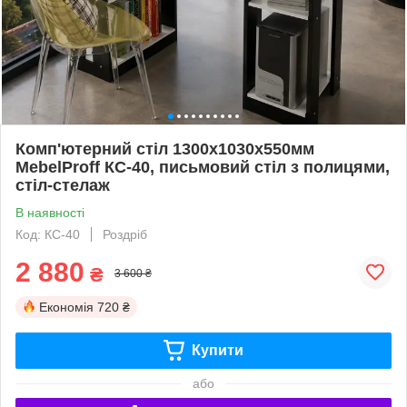
Комп'ютерний стіл 1300х1030х550мм
MebelProff КС-40, письмовий стіл з полицями,
стіл-стелаж
В наявності
Код: КС-40
Роздріб
2 880
₴
3 600 ₴
Економія
720 ₴
Купити
або