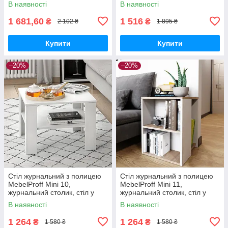
В наявності
В наявності
1 681,60
1 516
₴
₴
2 102 ₴
1 895 ₴
Купити
Купити
–20%
–20%
Стіл журнальний з полицею
Стіл журнальний з полицею
MebelProff Mini 10,
MebelProff Mini 11,
журнальний столик, стіл у
журнальний столик, стіл у
вітальню
вітальню
В наявності
В наявності
1 264
1 264
₴
₴
1 580 ₴
1 580 ₴