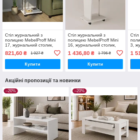
Стіл журнальний з
Стіл журнальний з
Стіл
полицею MebelProff Mini
полицею MebelProff Mini
поли
17, журнальний столик,
16, журнальний столик,
3, ж
стіл у вітальню, столик на
стіл у вітальню, столик на
у ві
821,60
1 436,80
1 5
₴
₴
1 027 ₴
1 796 ₴
колесах
колесах
Купити
Купити
Акційні пропозиції та новинки
–20%
–20%