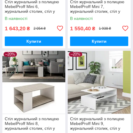
Стіл журнальний з полицею
Стіл журнальний з полицею
MebelProff Mini 6,
MebelProff Mini 7,
журнальний столик, стіл у
журнальний столик, стіл у
вітальню
вітальню
В наявності
В наявності
1 643,20
1 550,40
₴
₴
2 054 ₴
1 938 ₴
Купити
Купити
–20%
–20%
Стіл журнальний з полицею
Стіл журнальний з полицею
MebelProff Mini 8,
MebelProff Mini 9,
журнальний столик, стіл у
журнальний столик, стіл у
вітальню
вітальню