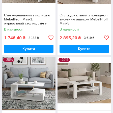
Стіл журнальний з полицею
Стіл журнальний з полицею і
MebelProff Mini-1,
висувним ящиком MebelProff
журнальний столик, стіл у
Mini-5
вітальню
В наявності
В наявності
1 746,40
2 895,20
₴
₴
2 183 ₴
3 619 ₴
Купити
Купити
–20%
–20%