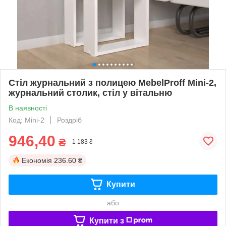
Стіл журнальний з полицею MebelProff Mini-2,
журнальний столик, стіл у вітальню
В наявності
Код: Mini-2
Роздріб
946,40
₴
1 183 ₴
Економія
236.60 ₴
Купити
або
Купити з