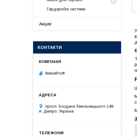
Гардеробні системи
Акции
У
в
д
КОНТАКТИ
Б
Т
р
н
MebelProff
Ш
М
с
просп. Богдана Хмельницького 148-
М
А, Дніпро, Україна