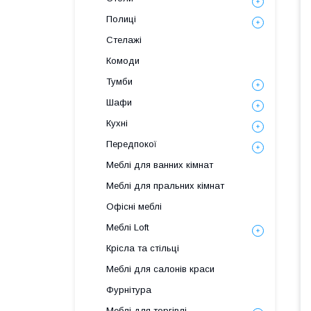
Полиці
Стелажі
Комоди
Тумби
Шафи
Кухні
Передпокої
Меблі для ванних кімнат
Меблі для пральних кімнат
Офісні меблі
Меблі Loft
Крісла та стільці
Меблі для салонів краси
Фурнітура
Меблі для торгівлі