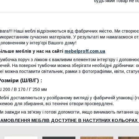
будь-який товар не п
вага!!! Наші меблі відрізняються від фабричних якістю. Ми створю
икористанням сучасних матеріалів. У результаті ми намагаємося о
оповненням у інтер'єрі Вашого дому!
ільше меблів у нас на сайті
mebelproff.com.ua
умбочка поруч з ліжком є важливим елементом інтер'єру і доповнює
ечей. На поверхні тумбочки можна зберігати необхідні дрібнички: о
еї можна поставити світильник, рамки з фотографіями, квіти, стату
Розміри (Ш/В/Г) :
 200 / В 170 / Г 250 мм
еблі доставляються у розібраному вигляді у фабричній упаковці (г
хемою для збирання, всі технічні отвори просвердлені.
и завжди на зв'язку і готові допомогти, якщо виникають питання 
ЗАМОВЛЕННЯ МЕБЛІВ ДОСТУПНЕ В НАСТУПНИХ КОЛЬОРАХ 