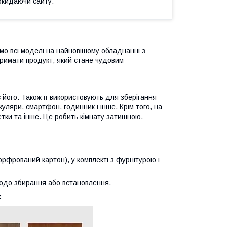
окидаючи сайту.
ємо всі моделі на найновішому обладнанні з
тримати продукт, який стане чудовим
 його. Також її використовують для зберігання
куляри, смартфон, годинник і інше. Крім того, на
етки та інше. Це робить кімнату затишною.
орфрований картон), у комплекті з фурнітурою і
щодо збирання або встановлення.
: