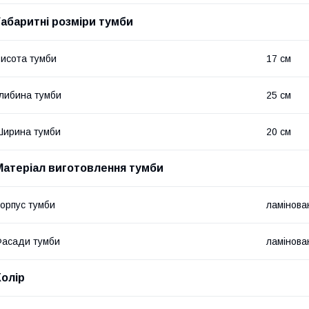
Габаритні розміри тумби
исота тумби
17 см
либина тумби
25 см
ирина тумби
20 см
Матеріал виготовлення тумби
орпус тумби
ламінов
асади тумби
ламінов
Колір