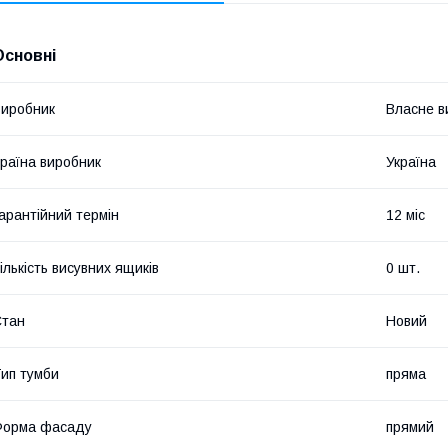
Основні
иробник
Власне в
раїна виробник
Україна
арантійний термін
12 міс
ількість висувних ящиків
0 шт.
Стан
Новий
ип тумби
пряма
Форма фасаду
прямий