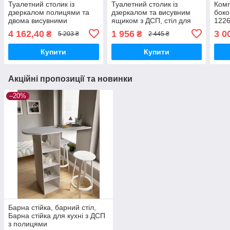
Туалетний столик із
Туалетний столик із
Комп
дзеркалом полицями та
дзеркалом та висувним
бок
двома висувними
ящиком з ДСП, стіл для
1226
ящиками з ДСП, стіл для
макіяжу, гримерний стіл
КС-1
4 162,40
1 956
3 0
₴
₴
5 203 ₴
2 445 ₴
макіяжу, гримерний стіл
ТС-4
робо
ТС-2
Купити
Купити
Акційні пропозиції та новинки
–20%
Барна стійка, барний стіл,
Барна стійка для кухні з ДСП
з полицями