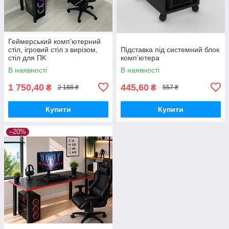
Геймерський комп'ютерний
стіл, ігровий стіл з вирізом,
Підставка під системний блок
стіл для ПК
компʼютера
В наявності
В наявності
1 750,40
445,60
₴
₴
2 188 ₴
557 ₴
Купити
Купити
–20%