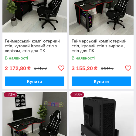
Геймерський комп'ютерний
Геймерський комп'ютерний
стіл, кутовий ігровий стіл з
стіл, ігровий стіл з вирізом,
вирізом, стіл для ПК
стіл для ПК
В наявності
В наявності
2 172,80
3 155,20
₴
₴
2 716 ₴
3 944 ₴
Купити
Купити
–20%
–20%