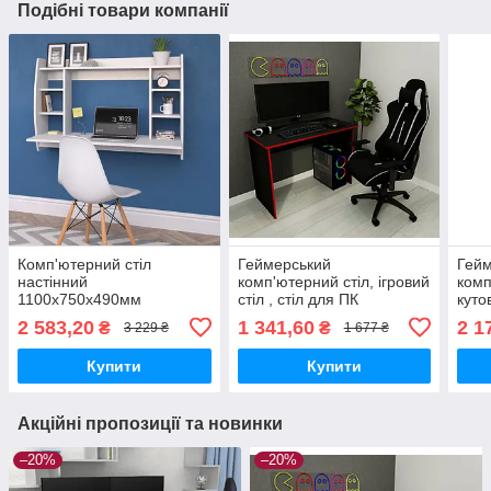
Подібні товари компанії
Комп'ютерний стіл
Геймерський
Гей
настінний
комп'ютерний стіл, ігровий
комп
1100х750х490мм
стіл , стіл для ПК
куто
MebelProff КС-9, навісний
вирі
2 583,20
1 341,60
2 1
₴
₴
3 229 ₴
1 677 ₴
стіл на стіну для ноутбука
Купити
Купити
Акційні пропозиції та новинки
–20%
–20%