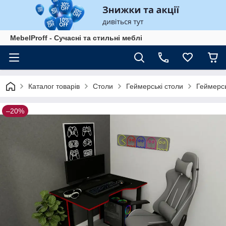
MebelProff - Сучасні та стильні меблі
Каталог товарів
Столи
Геймерські столи
Геймерськ
–20%