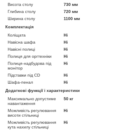
Висота столу
730 мм
Глибина столу
720 мм
Ширина столу
1100 мм
Комплектація
Коліщата
Ні
Навісна шафа
Ні
Навісні полиці
Ні
Полиця для оргтехніки
Ні
Полиця-надбудова під
Ні
монітор
Підставки під СD
Ні
Шафа-пенал
Ні
Додаткові функції і характеристики
Максимально допустиме
50 кг
навантаження
Можливість регулювання
Ні
висоти стільниці
Можливість регулювання
Ні
кута нахилу стільниці