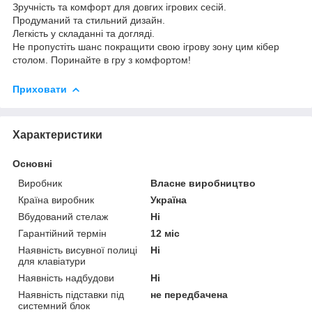
Зручність та комфорт для довгих ігрових сесій.
Продуманий та стильний дизайн.
Легкість у складанні та догляді.
Не пропустіть шанс покращити свою ігрову зону цим кібер
столом. Поринайте в гру з комфортом!
Приховати
Характеристики
Основні
Виробник
Власне виробництво
Країна виробник
Україна
Вбудований стелаж
Ні
Гарантійний термін
12 міс
Наявність висувної полиці
Ні
для клавіатури
Наявність надбудови
Ні
Наявність підставки під
не передбачена
системний блок