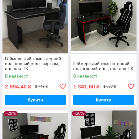
Геймерський комп'ютерний
стіл, ігровий стіл з вирізом,
Геймерський комп'ютерний
стіл для ПК
стіл, ігровий стіл , стіл для ПК
В наявності
В наявності
2 994,40
1 341,60
₴
₴
3 743 ₴
1 677 ₴
Купити
Купити
–20%
–20%